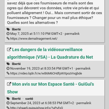
savez déjà que ces fournisseurs de mails sont des
ogres qui dévorent vos données, votre vie privée et qui
polluent allégrement ! Oui… Mais comment sortir de ces
fournisseurs ? Changer pour un mail plus éthique?
Quelles sont les alternatives ?
liberté
May 7, 2025 at 5:11:10 PM GMT+2 ·
permalink
https://www.demailnagement.net/
Les dangers de la vidéosurveillance
algorithmique (VSA) - La Quadrature du Net
liberté
November 19, 2023 at 8:33:54 PM GMT+1 ·
permalink
https://video.lqdn.fr/w/wB6M6CHdfpWXpozVnqjbde
Mon avis sur Mon Espace Santé - GuiGui's
Show
liberté
·
santé
September 24, 2023 at 6:38:53 PM GMT+2 ·
permalink
http://shaarli.guiguishow.info/?uPufyQ