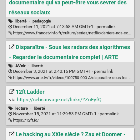
documentaire qui va peut-être vous sevrer des
réseaux sociaux
liberté
·
pedagogie
December 11, 2021 at 7:13:58 AM GMT+1 ·
permalink
https://www.francetvinfo.fr/culture/series/netflix/derriere-nos-ecrans-de-fumee-le-documentaire-qui-va-peut-etre-vous-sevrer-des-reseaux-sociaux_4115743.html
Disparaître - Sous les radars des algorithmes
- Regarder le documentaire complet | ARTE
AVoir
·
liberté
December 3, 2021 at 2:40:16 PM GMT+1 ·
permalink
https://www.arte.tv/fr/videos/100750-000-A/disparaitre-sous-les-radars-des-algorithmes/
12ft Ladder
via
https://sebsauvage.net/links/?ZnEyfQ
lecture
·
liberté
November 15, 2021 at 11:29:53 PM GMT+1 ·
permalink
https://12ft.io/
Le hacking au XXIe siècle ? Zax et Doomer -