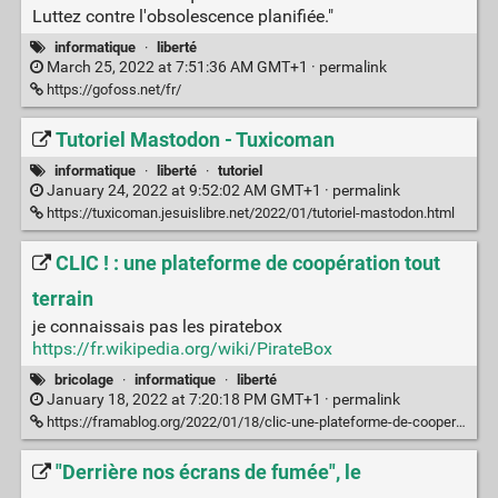
Luttez contre l'obsolescence planifiée."
informatique
·
liberté
March 25, 2022 at 7:51:36 AM GMT+1 ·
permalink
https://gofoss.net/fr/
Tutoriel Mastodon - Tuxicoman
informatique
·
liberté
·
tutoriel
January 24, 2022 at 9:52:02 AM GMT+1 ·
permalink
https://tuxicoman.jesuislibre.net/2022/01/tutoriel-mastodon.html
CLIC ! : une plateforme de coopération tout
terrain
je connaissais pas les piratebox
https://fr.wikipedia.org/wiki/PirateBox
bricolage
·
informatique
·
liberté
January 18, 2022 at 7:20:18 PM GMT+1 ·
permalink
https://framablog.org/2022/01/18/clic-une-plateforme-de-cooperation-tout-terrain/
"Derrière nos écrans de fumée", le