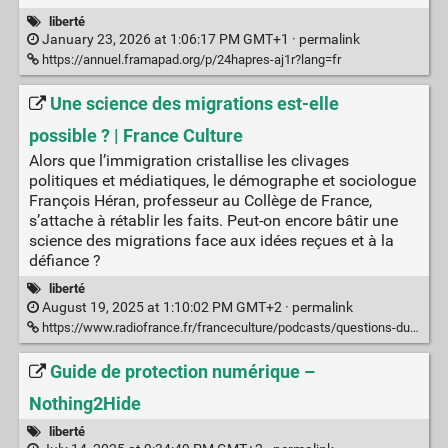
liberté
January 23, 2026 at 1:06:17 PM GMT+1 ·
permalink
https://annuel.framapad.org/p/24hapres-aj1r?lang=fr
Une science des migrations est-elle
possible ? | France Culture
Alors que l’immigration cristallise les clivages
politiques et médiatiques, le démographe et sociologue
François Héran, professeur au Collège de France,
s’attache à rétablir les faits. Peut-on encore bâtir une
science des migrations face aux idées reçues et à la
défiance ?
liberté
August 19, 2025 at 1:10:02 PM GMT+2 ·
permalink
https://www.radiofrance.fr/franceculture/podcasts/questions-du-soir-l-idee/une-science-des-migrations-est-elle-possible-1537280
Guide de protection numérique –
Nothing2Hide
liberté