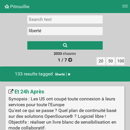
Pitrouillie
Tag cloud
Daily
RSS Feed
Login
Type 1 or more
characters for
results.
2033
shaares
1 / 7
20
50
100
133 results tagged
liberté
Et 24h Après
Synopsis : Les US ont coupé toute connexion à leurs
services pour toute l'Europe
Qu'est ce qui se passe ? Quel plan de continuité basé
sur des solutions OpenSource® ? Logiciel libre !
Objectifs : réaliser un livre blanc de sensibilisation en
mode collaboratif.