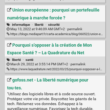
Union européenne : pourquoi un portefeuille
numérique à marche forcée ?
informatique
·
liberté
·
sécurité
May 13, 2022 at 9:46:09 AM GMT+2 ·
permalink
https://blogs.mediapart.fr/carta-academica/blog/060522/union-europeenne-pourquoi-un-portefeuille-numerique-marche-forcee
Pourquoi s’opposer à la création de Mon
Espace Santé ? – La Quadrature du Net
liberté
·
santé
March 29, 2022 at 3:55:14 PM GMT+2 ·
permalink
https://www.laquadrature.net/2022/03/25/pourquoi-sopposer-a-la-creation-de-mon-espace-sante/
gofoss.net - La liberté numérique pour
tou·tes.
"Utilisez des logiciels libres et à code source ouvert.
Protégez votre vie privée. Boycottez les géants de la
tech. Réclamez vos données. Échappez à la
surveillance numérique. Favorisez la tech durable.