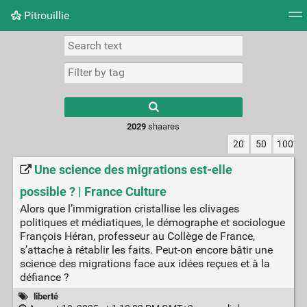
Pitrouillie
Tag cloud
Daily
RSS Feed
Login
Type 1 or more
characters for
results.
2029
shaares
20
50
100
Une science des migrations est-elle
possible ? | France Culture
Alors que l’immigration cristallise les clivages
politiques et médiatiques, le démographe et sociologue
François Héran, professeur au Collège de France,
s’attache à rétablir les faits. Peut-on encore bâtir une
science des migrations face aux idées reçues et à la
défiance ?
liberté