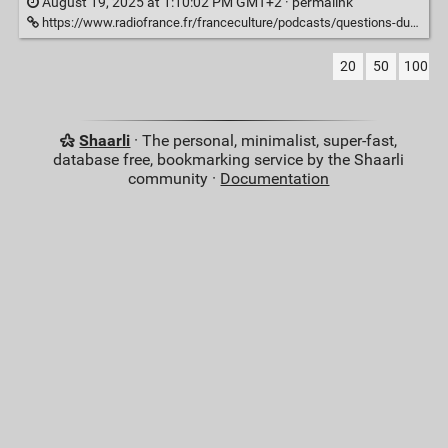
August 19, 2025 at 1:10:02 PM GMT+2 ·
permalink
https://www.radiofrance.fr/franceculture/podcasts/questions-du-soir-l-idee/une-science-des-migrations-est-elle-possible-1537280
20
50
100
Shaarli
· The personal, minimalist, super-fast,
database free, bookmarking service by the Shaarli
community ·
Documentation