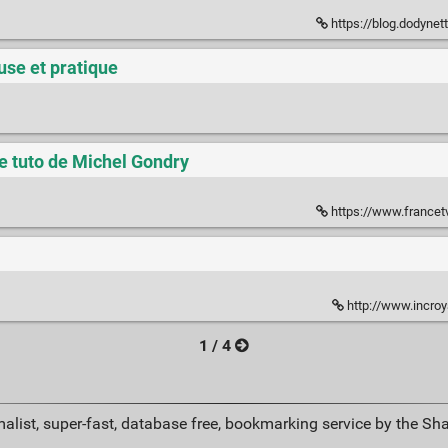
https://blog.dodynette.co
use et pratique
le tuto de Michel Gondry
https://www.francetvinfo.fr/economie/em
http://www.incroy
1 / 4
alist, super-fast, database free, bookmarking service by the Sh