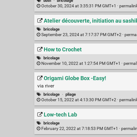
bbth
·
bricolage
October 30, 2024 at 3:35:31 PM GMT+1 ·
permalin
Atelier découverte, initiation au sash
bricolage
September 23, 2024 at 7:17:37 PM GMT+2 ·
perma
How to Crochet
bricolage
November 10, 2022 at 1:27:54 PM GMT+1 ·
permal
Origami Globe Box -Easy!
via river
bricolage
·
pliage
October 15, 2022 at 4:13:30 PM GMT+2 ·
permalin
Low-tech Lab
bricolage
February 22, 2022 at 7:18:53 PM GMT+1 ·
permali