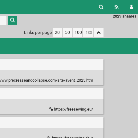
2029
shaares
Type 1 or
more
characters
Links per page
20
50
100
for
results.
/www.precreaseandcollapse.com/site/avent_2025.htm
https://freesewing.eu/