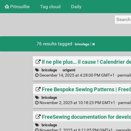
Pitrouillie
Tag cloud
Daily
76 results tagged
bricolage
Il ne plie plus… il cause ! Calendrier d
bricolage
·
origami
December 14, 2025 at 4:28:00 PM GMT+1 ·
permal
Free Bespoke Sewing Patterns | Free
bricolage
November 2, 2025 at 10:18:23 PM GMT+1 ·
permal
FreeSewing documentation for develo
bricolage
November 2, 2025 at 6:11:05 PM GMT+1 ·
permali