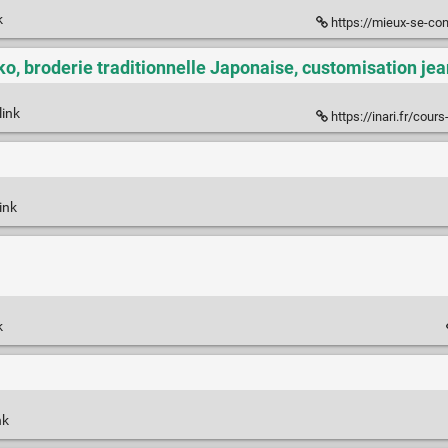
k
https://mieux-se-connaitre.
iko, broderie traditionnelle Japonaise, customisation jea
link
https://inari.fr/cours-forma
ink
k
nk