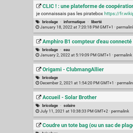
CLIC ! : une plateforme de coopération
je connaissais pas les piratebox
https://fr.wik
bricolage
·
informatique
·
liberté
January 18, 2022 at 7:20:18 PM GMT+1 ·
permali
Amphiro B1 compteur d'eau connecté 
bricolage
·
eau
January 2, 2022 at 5:19:09 PM GMT+1 ·
permalink
Origami - ClubmangAllier
bricolage
December 2, 2021 at 1:54:20 PM GMT+1 ·
permali
Accueil - Solar Brother
bricolage
·
solaire
July 11, 2021 at 10:38:33 PM GMT+2 ·
permalink
Coudre un tote bag (ou un sac de plag