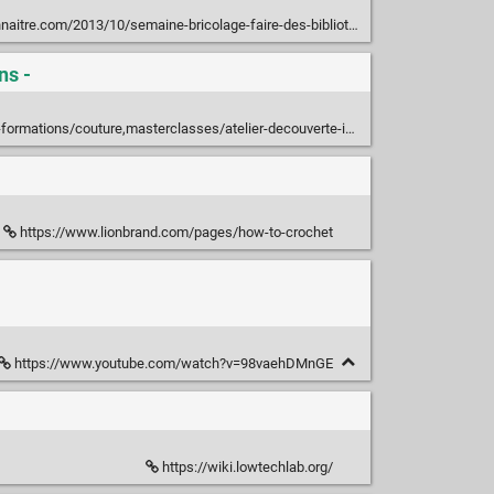
com/2013/10/semaine-bricolage-faire-des-bibliotheques-sur-mesure-soi-meme/
ns -
tions/couture,masterclasses/atelier-decouverte-initiation-sashiko-broderie/
https://www.lionbrand.com/pages/how-to-crochet
https://www.youtube.com/watch?v=98vaehDMnGE
https://wiki.lowtechlab.org/