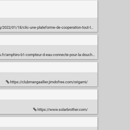
2022/01/18/clic-une-plateforme-de-cooperation-tout-terrain/
hiro-b1-compteur-d-eau-connecte-pour-la-douche-economie-d-eau-c2x27377357
https://clubmangaallier.jimdofree.com/origami/
https://www.solarbrother.com/