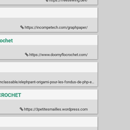
https://freesewing.dev/
https://incompetech.com/graphpaper/
rochet
https://www.doomyflocrochet.com/
lassable/elephpant-origami-pour-les-fondus-de-php-et-dorigami-3695/
Ô CROCHET
https://3petitesmailles.wordpress.com