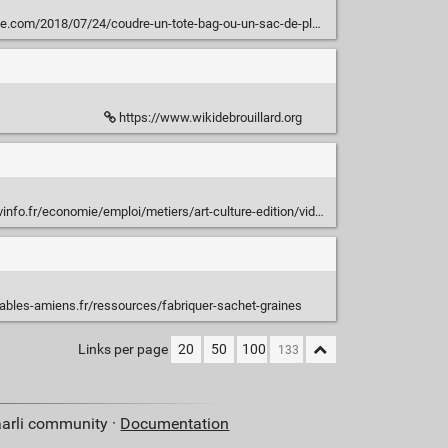
m/2018/07/24/coudre-un-tote-bag-ou-un-sac-de-plage-niveau-debutant/
https://www.wikidebrouillard.org
ploi/metiers/art-culture-edition/video-faire-un-film-en-stop-motion-le-tuto-de-michel-gondry_3976167.html
ables-amiens.fr/ressources/fabriquer-sachet-graines
Links per page
20
50
100
aarli community ·
Documentation