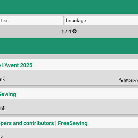
1 / 4
e l'Avent 2025
ink
https:/
Sewing
ink
pers and contributors | FreeSewing
nk