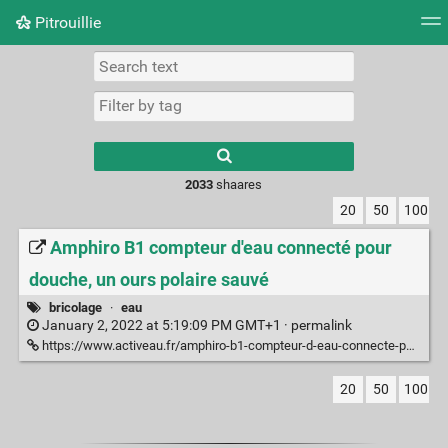
Pitrouillie
Tag cloud
Daily
RSS Feed
Login
Type 1 or more
characters for
results.
2033
shaares
20
50
100
Amphiro B1 compteur d'eau connecté pour
douche, un ours polaire sauvé
bricolage
·
eau
January 2, 2022 at 5:19:09 PM GMT+1 ·
permalink
https://www.activeau.fr/amphiro-b1-compteur-d-eau-connecte-pour-la-douche-economie-d-eau-c2x27377357
20
50
100