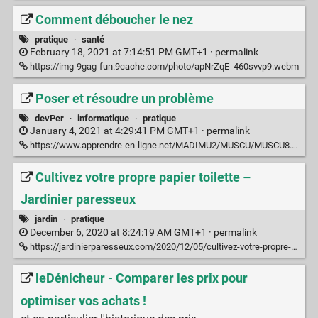
Comment déboucher le nez
pratique
·
santé
February 18, 2021 at 7:14:51 PM GMT+1 ·
permalink
https://img-9gag-fun.9cache.com/photo/apNrZqE_460svvp9.webm
Poser et résoudre un problème
devPer
·
informatique
·
pratique
January 4, 2021 at 4:29:41 PM GMT+1 ·
permalink
https://www.apprendre-en-ligne.net/MADIMU2/MUSCU/MUSCU8.PDF
Cultivez votre propre papier toilette –
Jardinier paresseux
jardin
·
pratique
December 6, 2020 at 8:24:19 AM GMT+1 ·
permalink
https://jardinierparesseux.com/2020/12/05/cultivez-votre-propre-papier-toilette/
leDénicheur - Comparer les prix pour
optimiser vos achats !