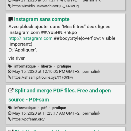
May 21, 2020 at 6:11:21 PM GMT+2 * ·
permalink
https://invidio.us/watch?v=BjE-_X48VHg
Instagram sans compte
Avec µblock ajouter dans "Mes filtres" deux lignes :
instagram.com ##.Yx5HN.RnEpo
http://instagram.com
##body:style(overflow: visible
!important;)
Et "Appliquer".
via river
informatique
·
liberté
·
pratique
May 15, 2020 at 12:10:05 PM GMT+2 ·
permalink
https://shaarli.pitrouille.xyz/?1F0Khw
Split and merge PDF files. Free and open
source - PDFsam
informatique
·
pdf
·
pratique
May 15, 2020 at 11:23:17 AM GMT+2 ·
permalink
https://pdfsam.org/