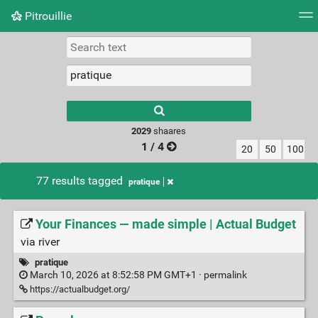
Pitrouillie
Tag cloud
Daily
RSS Feed
Login
Type 1 or more
characters for
results.
2029
shaares
1 / 4
20
50
100
77 results tagged
pratique
Your Finances — made simple | Actual Budget
via river
pratique
March 10, 2026 at 8:52:58 PM GMT+1 ·
permalink
https://actualbudget.org/