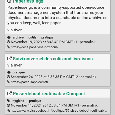
Paperless-ngx
Paperless-ngx is a community-supported open-source
document management system that transforms your
physical documents into a searchable online archive so
you can keep, well, less paper.
via river
archive
·
outils
·
pratique
November 19, 2023 at 8:48:49 PM GMT+1 ·
permalink
https://docs.paperless-ngx.com/
Suivi universel des colis and livraisons
via river
pratique
September 24, 2023 at 6:36:35 PM GMT+2 ·
permalink
https://parcelsapp.com/fr
Pisse-debout réutilisable Compact
hygiene
·
pratique
November 11, 2021 at 12:38:04 PM GMT+1 ·
permalink
https://www.pissedebout.fr/boutique/59-pisse-debout-reutilisable-compact-3770004985074.html