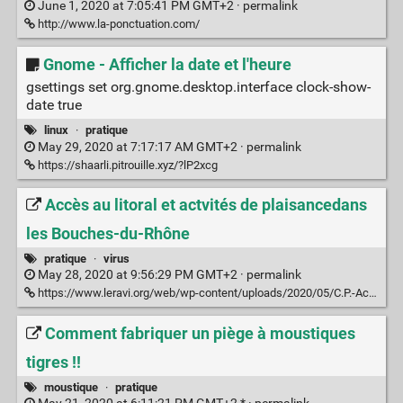
June 1, 2020 at 7:05:41 PM GMT+2 ·
permalink
http://www.la-ponctuation.com/
Gnome - Afficher la date et l'heure
gsettings set org.gnome.desktop.interface clock-show-
date true
linux
·
pratique
May 29, 2020 at 7:17:17 AM GMT+2 ·
permalink
https://shaarli.pitrouille.xyz/?lP2xcg
Accès au litoral et actvités de plaisancedans
les Bouches-du-Rhône
pratique
·
virus
May 28, 2020 at 9:56:29 PM GMT+2 ·
permalink
https://www.leravi.org/web/wp-content/uploads/2020/05/C.P.-Acc%C3%A8s-au-littoral-et-activit%C3%A9s-de-plaisances-dans-les-Bouches-du-Rh%C3%B4ne.pdf
Comment fabriquer un piège à moustiques
tigres !!
moustique
·
pratique