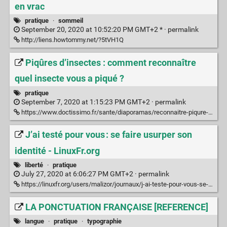
en vrac
pratique
·
sommeil
September 20, 2020 at 10:52:20 PM GMT+2 * ·
permalink
http://liens.howtommy.net/?5tVH1Q
Piqûres d’insectes : comment reconnaître
quel insecte vous a piqué ?
pratique
September 7, 2020 at 1:15:23 PM GMT+2 ·
permalink
https://www.doctissimo.fr/sante/diaporamas/reconnaitre-piqure-d-insecte-symptomes-cutanes
J’ai testé pour vous : se faire usurper son
identité - LinuxFr.org
liberté
·
pratique
July 27, 2020 at 6:06:27 PM GMT+2 ·
permalink
https://linuxfr.org/users/malizor/journaux/j-ai-teste-pour-vous-se-faire-usurper-son-identite
LA PONCTUATION FRANÇAISE [REFERENCE]
langue
·
pratique
·
typographie