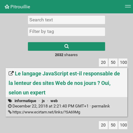
Pitrouillie
Tag cloud
Daily
RSS Feed
Login
Type 1 or more
characters for
results.
2032
shaares
20
50
100
Le langage JavaScript est-il responsable de
la lenteur des sites Web de nos jours ? Oui,
selon un expert
informatique
·
js
·
web
December 22, 2018 at 2:21:40 PM GMT+1 ·
permalink
https://www.ecirtam.net/links/?SA69Mg
20
50
100