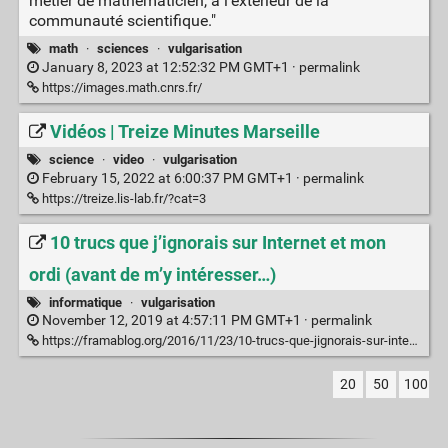
métier de mathématicien, à l’extérieur de la
communauté scientifique."
math
·
sciences
·
vulgarisation
January 8, 2023 at 12:52:32 PM GMT+1 ·
permalink
https://images.math.cnrs.fr/
Vidéos | Treize Minutes Marseille
science
·
video
·
vulgarisation
February 15, 2022 at 6:00:37 PM GMT+1 ·
permalink
https://treize.lis-lab.fr/?cat=3
10 trucs que j’ignorais sur Internet et mon
ordi (avant de m’y intéresser…)
informatique
·
vulgarisation
November 12, 2019 at 4:57:11 PM GMT+1 ·
permalink
https://framablog.org/2016/11/23/10-trucs-que-jignorais-sur-internet-et-mon-ordi-avant-de-my-interesser/
20
50
100