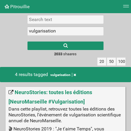
Pitrouillie
Tag cloud
Daily
RSS Feed
Login
Type 1 or more
characters for
results.
2033
shaares
20
50
100
4 results tagged
vulgarisation
NeuroStories: toutes les éditions
[NeuroMarseille #Vulgarisation]
Dans cette playlist, retrouvez toutes les éditions des
NeuroStories, l’événement de vulgarisation scientifique
annuel de NeuroMarseille.
🎬 NeuroStories 2019 : "Je t'aime Temps", vous