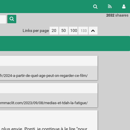
2032
shaares
Type 1 or
more
characters
Links per page
20
50
100
for
results.
.fr/2024-a-partir-de-quel-age-peut-on-regarder-ce-film/
/emmaclit.com/2023/09/08/medias-et-tdah-la-fatigue/
plus envie. Ponti, je continue à le lire "pour