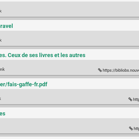
nk
Gravel
nk
s. Ceux de ses livres et les autres
ink
https://bibliobs.nouvelobs.com/actual
er/fais-gaffe-fr.pdf
k
htt
res
htt