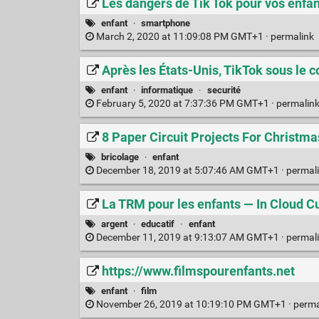
Les dangers de Tik Tok pour vos enfa
enfant
·
smartphone
March 2, 2020 at 11:09:08 PM GMT+1 ·
permalink
Après les États-Unis, TikTok sous le
enfant
·
informatique
·
securité
February 5, 2020 at 7:37:36 PM GMT+1 ·
permalin
8 Paper Circuit Projects For Christma
bricolage
·
enfant
December 18, 2019 at 5:07:46 AM GMT+1 ·
permal
La TRM pour les enfants — In Cloud 
argent
·
educatif
·
enfant
December 11, 2019 at 9:13:07 AM GMT+1 ·
permal
https://www.filmspourenfants.net
enfant
·
film
November 26, 2019 at 10:19:10 PM GMT+1 ·
perma