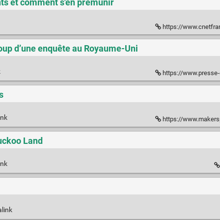
nts et comment s'en prémunir
https://www.cnetfrance.fr/new
 coup d’une enquête au Royaume-Uni
k
https://www.presse-citro
s
ink
https://www.makersp
Cuckoo Land
ink
link