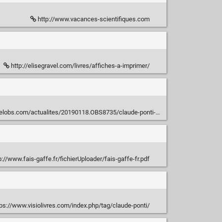
http://www.vacances-scientifiques.com
http://elisegravel.com/livres/affiches-a-imprimer/
ites/20190118.OBS8735/claude-ponti-nous-a-parle-des-monstres-ceux-de-ses-livres-et-les-autres.html
p://www.fais-gaffe.fr/fichierUploader/fais-gaffe-fr.pdf
ps://www.visiolivres.com/index.php/tag/claude-ponti/