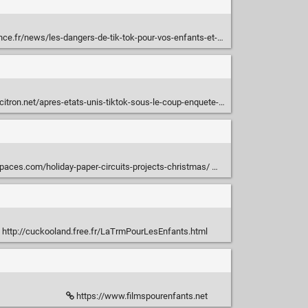
s/les-dangers-de-tik-tok-pour-vos-enfants-et-comment-s-en-premunir-39876613.htm
n.net/apres-etats-unis-tiktok-sous-le-coup-enquete-au-royaume-uni/
aces.com/holiday-paper-circuits-projects-christmas/
http://cuckooland.free.fr/LaTrmPourLesEnfants.html
https://www.filmspourenfants.net