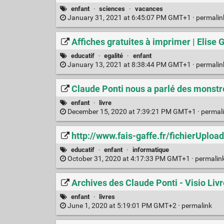
enfant
·
sciences
·
vacances
January 31, 2021 at 6:45:07 PM GMT+1 ·
permali
Affiches gratuites à imprimer | Elise 
educatif
·
egalité
·
enfant
January 13, 2021 at 8:38:44 PM GMT+1 ·
permali
Claude Ponti nous a parlé des monstre
enfant
·
livre
December 15, 2020 at 7:39:21 PM GMT+1 ·
permal
http://www.fais-gaffe.fr/fichierUpload
educatif
·
enfant
·
informatique
October 31, 2020 at 4:17:33 PM GMT+1 ·
permalin
Archives des Claude Ponti - Visio Liv
enfant
·
livres
June 1, 2020 at 5:19:01 PM GMT+2 ·
permalink