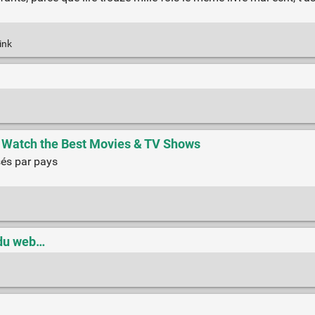
ink
k
o Watch the Best Movies & TV Shows
sés par pays
k
 du web…