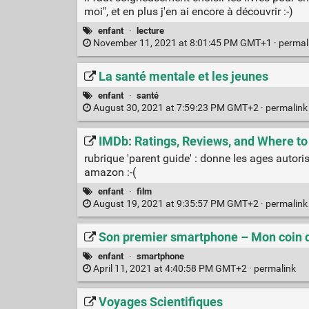
moi", et en plus j'en ai encore à découvrir :-)
enfant
·
lecture
November 11, 2021 at 8:01:45 PM GMT+1 ·
permal
La santé mentale et les jeunes
enfant
·
santé
August 30, 2021 at 7:59:23 PM GMT+2 ·
permalin
IMDb: Ratings, Reviews, and Where t
rubrique 'parent guide' : donne les ages autori
amazon :-(
enfant
·
film
August 19, 2021 at 9:35:57 PM GMT+2 ·
permalin
Son premier smartphone – Mon coin
enfant
·
smartphone
April 11, 2021 at 4:40:58 PM GMT+2 ·
permalink
Voyages Scientifiques