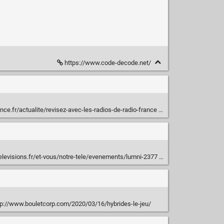
https://www.code-decode.net/
nce.fr/actualite/revisez-avec-les-radios-de-radio-france
levisions.fr/et-vous/notre-tele/evenements/lumni-2377
p://www.bouletcorp.com/2020/03/16/hybrides-le-jeu/