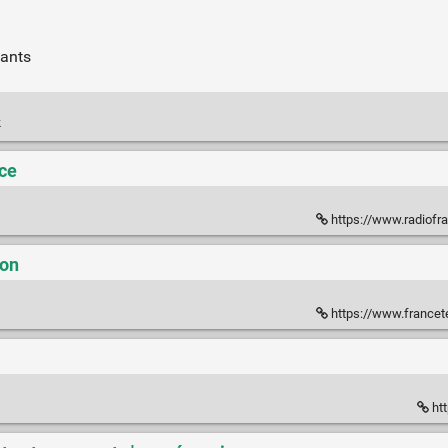
fants
k
nce
https://www.radiofra
son
https://www.francete
htt