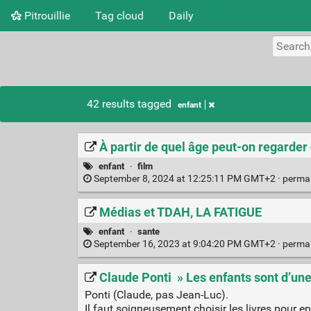
Pitrouillie
Tag cloud
Daily
42 results tagged
enfant
À partir de quel âge peut-on regarder
enfant
·
film
September 8, 2024 at 12:25:11 PM GMT+2 ·
perma
Médias et TDAH, LA FATIGUE
enfant
·
sante
September 16, 2023 at 9:04:20 PM GMT+2 ·
perma
Claude Ponti » Les enfants sont d’une 
Ponti (Claude, pas Jean-Luc).
Il faut soigneusement choisir les livres pour enf