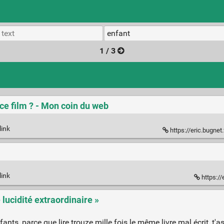
1 / 3
 ce film ? - Mon coin du web
link
https://eric.bugnet
link
https:/
lucidité extraordinaire »
ants, parce que lire trouze mille fois le même livre mal écrit, t'as 