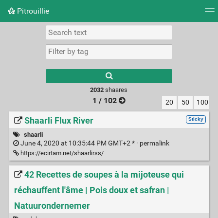
Pitrouillie
Tag cloud
Daily
RSS Feed
Login
Type 1 or more
characters for
results.
2032
shaares
1 / 102
20
50
100
Shaarli Flux River
Sticky
shaarli
June 4, 2020 at 10:35:44 PM GMT+2 * ·
permalink
https://ecirtam.net/shaarlirss/
42 Recettes de soupes à la mijoteuse qui
réchauffent l'âme | Pois doux et safran |
Natuurondernemer