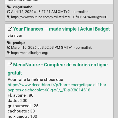
vulgarisation
April 15, 2026 at 8:57:21 AM GMT+2 ·
permalink
https://www.youtube.com/playlist?list=PLOf80K54NAR8Gg2G3GaPbN91KloG2ZDH0
Your Finances — made simple | Actual Budget
via river
pratique
March 10, 2026 at 8:52:58 PM GMT+1 ·
permalink
https://actualbudget.org/
MenuNature - Compteur de calories en ligne
gratuit
Pour faire la même chose que
https://www.decathlon.fr/p/barre-energetique-clif-bar-
pepites-de-chocolat-68-g-x3/_/R-p-X8814518
Fl. avoine : 80
datte : 200
gr. tournesol : 25
cachouete : 30
noix cajou : 100