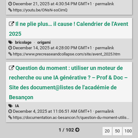
December 21, 2025 at 4:30:54 PM GMT+1 ·
permalink
https://youtu.be/ONsN-soCimQ
Il ne plie plus… il cause ! Calendrier de l'Avent
2025
bricolage
·
origami
December 14, 2025 at 4:28:00 PM GMT+1 ·
permalink
https://www.precreaseandcollapse.com/site/avent_2025.htm
Question du moment : utiliser un moteur de
recherche ou une IA générative ? – Prof & Doc –
Site des document@listes de l'académie de
Besançon
IA
December 4, 2025 at 11:06:51 AM GMT+1 ·
permalink
https://documentation.ac-besancon.fr/question-du-moment-utiliser-un-moteur-de-recherche-ou-une-ia-generative/
1 / 102
20
50
100